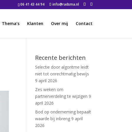
06 41 43 44 94
info@radsma.nl
Thema’s
Klanten
Over mij
Contact
Recente berichten
Selectie door algoritme leidt
niet tot onrechtmatig bewijs
9 april 2026
Zes weken om
partnerverdeling te wijzigen
9
april 2026
Bod op onderneming bepaalt
waarde bij inbreng
9 april
2026