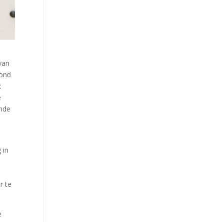
van
rond
k
e
ende
 in
r te
e