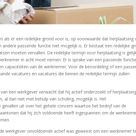
ls er een redelijke grond voor is, op voorwaarde dat herplaatsing 
 andere passende functie niet mogelijk is. Er bestaat een redelijke g
en moeten vervallen. De redelijke termijn voor herplaatsing is gelij
werknemer in acht moet nemen. Er is sprake van een passende functi
g en capaciteiten van de werknemer. Voor de beoordeling of een pass
ande vacatures en vacatures die binnen de redelijke termijn zullen
 van een werkgever verwacht dat hij actief onderzoekt of herplaatsing
, al dan niet met behulp van scholing, mogelijk is. Het
 gevallen uit over het gehele concern waartoe het bedrijf van de
aantonen dat hij zich voldoende heeft ingespannen om de werkneme
omen.
 de werkgever onvoldoende actief was geweest om een werknemer t