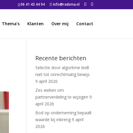
06 41 43 44 94
info@radsma.nl
Thema’s
Klanten
Over mij
Contact
Recente berichten
Selectie door algoritme leidt
niet tot onrechtmatig bewijs
9 april 2026
Zes weken om
partnerverdeling te wijzigen
9
april 2026
Bod op onderneming bepaalt
waarde bij inbreng
9 april
2026