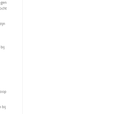
ogen
kocht
zijn
bij
koop
 bij