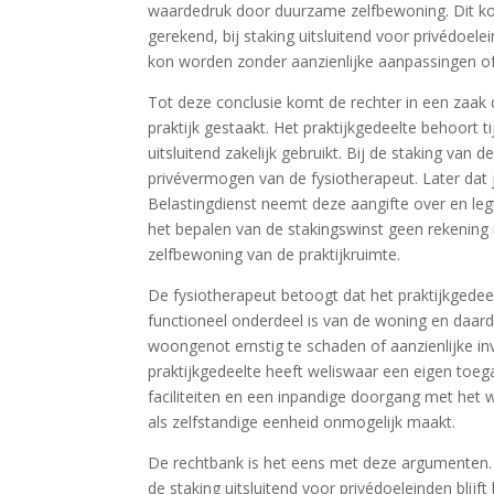
waardedruk door duurzame zelfbewoning. Dit k
gerekend, bij staking uitsluitend voor privédoel
kon worden zonder aanzienlijke aanpassingen of
Tot deze conclusie komt de rechter in een zaak
praktijk gestaakt. Het praktijkgedeelte behoort
uitsluitend zakelijk gebruikt. Bij de staking van
privévermogen van de fysiotherapeut. Later dat j
Belastingdienst neemt deze aangifte over en legt
het bepalen van de stakingswinst geen rekenin
zelfbewoning van de praktijkruimte.
De fysiotherapeut betoogt dat het praktijkgede
functioneel onderdeel is van de woning en daard
woongenot ernstig te schaden of aanzienlijke inv
praktijkgedeelte heeft weliswaar een eigen toega
faciliteiten en een inpandige doorgang met het 
als zelfstandige eenheid onmogelijk maakt.
De rechtbank is het eens met deze argumenten. Zi
de staking uitsluitend voor privédoeleinden bl