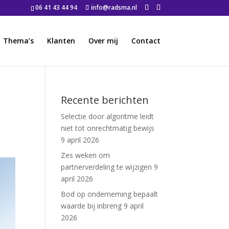
06 41 43 44 94
info@radsma.nl
Thema’s
Klanten
Over mij
Contact
Recente berichten
Selectie door algoritme leidt
niet tot onrechtmatig bewijs
9 april 2026
Zes weken om
partnerverdeling te wijzigen
9
april 2026
Bod op onderneming bepaalt
waarde bij inbreng
9 april
2026