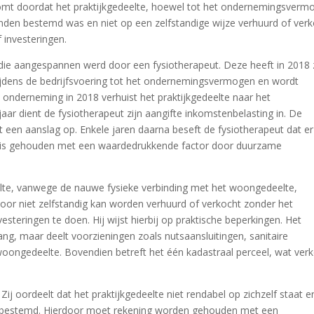
omt doordat het praktijkgedeelte, hoewel tot het ondernemingsverm
einden bestemd was en niet op een zelfstandige wijze verhuurd of ver
 investeringen.
 die aangespannen werd door een fysiotherapeut. Deze heeft in 2018 
 tijdens de bedrijfsvoering tot het ondernemingsvermogen en wordt
 de onderneming in 2018 verhuist het praktijkgedeelte naar het
aar dient de fysiotherapeut zijn aangifte inkomstenbelasting in. De
 een aanslag op. Enkele jaren daarna beseft de fysiotherapeut dat er 
g is gehouden met een waardedrukkende factor door duurzame
elte, vanwege de nauwe fysieke verbinding met het woongedeelte,
oor niet zelfstandig kan worden verhuurd of verkocht zonder het
esteringen te doen. Hij wijst hierbij op praktische beperkingen. Het
ng, maar deelt voorzieningen zoals nutsaansluitingen, sanitaire
woongedeelte. Bovendien betreft het één kadastraal perceel, wat ver
j oordeelt dat het praktijkgedeelte niet rendabel op zichzelf staat en
ijft bestemd. Hierdoor moet rekening worden gehouden met een