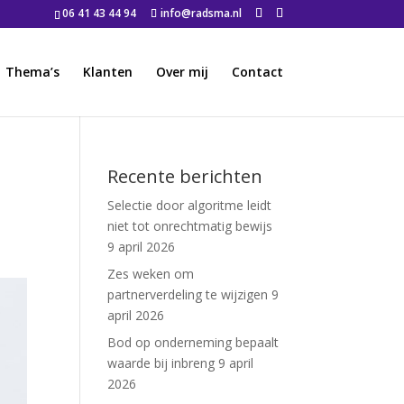
06 41 43 44 94
info@radsma.nl
Thema’s
Klanten
Over mij
Contact
Recente berichten
Selectie door algoritme leidt
niet tot onrechtmatig bewijs
9 april 2026
Zes weken om
partnerverdeling te wijzigen
9
april 2026
Bod op onderneming bepaalt
waarde bij inbreng
9 april
2026