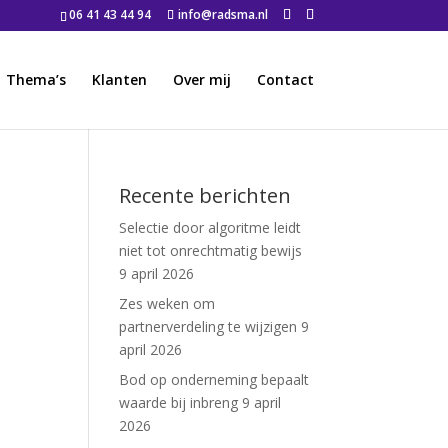
06 41 43 44 94
info@radsma.nl
Thema’s
Klanten
Over mij
Contact
Recente berichten
Selectie door algoritme leidt
niet tot onrechtmatig bewijs
9 april 2026
Zes weken om
partnerverdeling te wijzigen
9
april 2026
Bod op onderneming bepaalt
waarde bij inbreng
9 april
2026