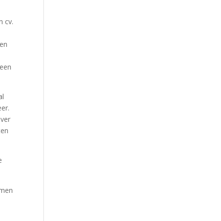
n cv.
den
geen
al
er.
over
ten
e
nomen