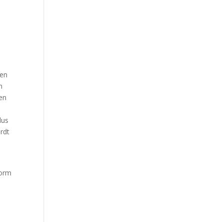
sen
n
en
dus
rdt
.
vorm