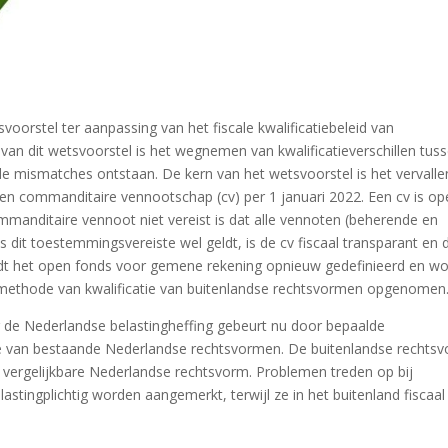
voorstel ter aanpassing van het fiscale kwalificatiebeleid van
van dit wetsvoorstel is het wegnemen van kwalificatieverschillen tus
e mismatches ontstaan. De kern van het wetsvoorstel is het vervalle
en commanditaire vennootschap (cv) per 1 januari 2022. Een cv is op
mmanditaire vennoot niet vereist is dat alle vennoten (beherende en
dit toestemmingsvereiste wel geldt, is de cv fiscaal transparant en 
wordt het open fonds voor gemene rekening opnieuw gedefinieerd en wo
 methode van kwalificatie van buitenlandse rechtsvormen opgenomen
r de Nederlandse belastingheffing gebeurt nu door bepaalde
 die van bestaande Nederlandse rechtsvormen. De buitenlandse rechts
e vergelijkbare Nederlandse rechtsvorm. Problemen treden op bij
astingplichtig worden aangemerkt, terwijl ze in het buitenland fiscaal