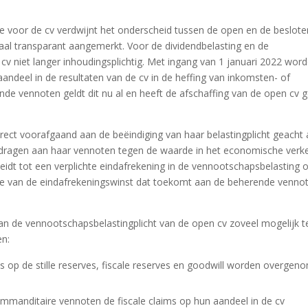
e voor de cv verdwijnt het onderscheid tussen de open en de beslote
scaal transparant aangemerkt. Voor de dividendbelasting en de
) cv niet langer inhoudingsplichtig. Met ingang van 1 januari 2022 wor
andeel in de resultaten van de cv in de heffing van inkomsten- of
de vennoten geldt dit nu al en heeft de afschaffing van de open cv 
ct voorafgaand aan de beëindiging van haar belastingplicht geacht 
ragen aan haar vennoten tegen de waarde in het economische verke
leidt tot een verplichte eindafrekening in de vennootschapsbelasting 
eelte van de eindafrekeningswinst dat toekomt aan de beherende venno
van de vennootschapsbelastingplicht van de open cv zoveel mogelijk t
en:
aims op de stille reserves, fiscale reserves en goodwill worden overge
manditaire vennoten de fiscale claims op hun aandeel in de cv