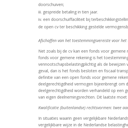
doorschuiven;
gespreide betaling in tien jaar.
een doorschuiffaciliteit bij terbeschikkingste
de open cv ter beschikking gestelde vermogens
Afschaffen van het toestemmingsvereiste voor he
Net zoals bij de cv kan een fonds voor gemene rek
fonds voor gemene rekening is het toestemming
vennootschapsbelastingplichtig als de bewijzen v
geval, dan is het fonds besloten en fiscaal tra
definitie van een open fonds voor gemene rekeni
deelgerechtigdheid vermogen bijeenbrengt om dit
deelgerechtigdheid worden verhandeld op een ge
van eigen deelnemingsrechten. Dit laatste moet 
Kwalificatie (buitenlandse) rechtsvormen: twee a
In situaties waarin geen vergelijkbare Nederlan
vergelijkbare wijze in de Nederlandse belasti