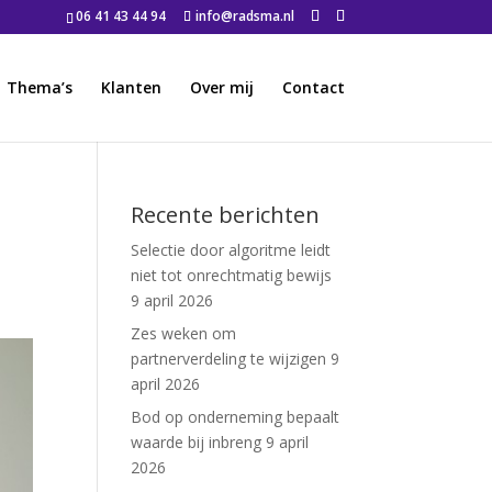
06 41 43 44 94
info@radsma.nl
Thema’s
Klanten
Over mij
Contact
Recente berichten
Selectie door algoritme leidt
niet tot onrechtmatig bewijs
9 april 2026
Zes weken om
partnerverdeling te wijzigen
9
april 2026
Bod op onderneming bepaalt
waarde bij inbreng
9 april
2026