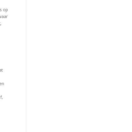
as op
zwaar
,
at
ten
f,