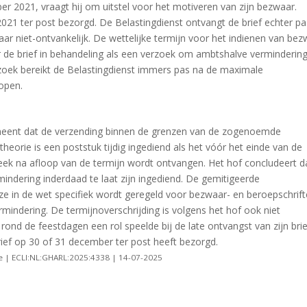
er 2021, vraagt hij om uitstel voor het motiveren van zijn bezwaar.
21 ter post bezorgd. De Belastingdienst ontvangt de brief echter p
aar niet-ontvankelijk. De wettelijke termijn voor het indienen van be
r de brief in behandeling als een verzoek om ambtshalve vermindering
zoek bereikt de Belastingdienst immers pas na de maximale
lopen.
 meent dat de verzending binnen de grenzen van de zogenoemde
theorie is een poststuk tijdig ingediend als het vóór het einde van de
 week na afloop van de termijn wordt ontvangen. Het hof concludeert d
ndering inderdaad te laat zijn ingediend. De gemitigeerde
ze in de wet specifiek wordt geregeld voor bezwaar- en beroepschrif
indering. De termijnoverschrijding is volgens het hof ook niet
ond de feestdagen een rol speelde bij de late ontvangst van zijn brie
rief op 30 of 31 december ter post heeft bezorgd.
e | ECLI:NL:GHARL:2025:4338 | 14-07-2025