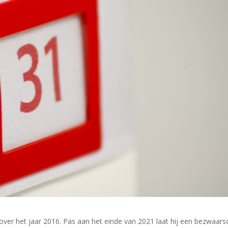
over het jaar 2016. Pas aan het einde van 2021 laat hij een bezwaarsc