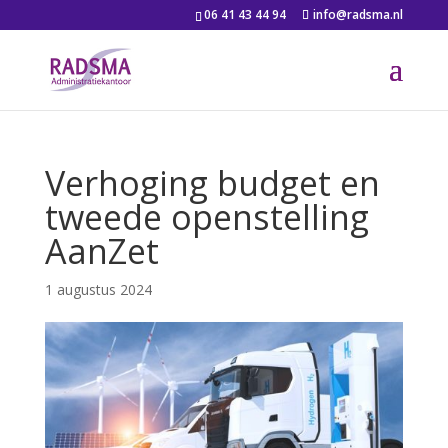
06 41 43 44 94
info@radsma.nl
Verhoging budget en
tweede openstelling
AanZet
1 augustus 2024