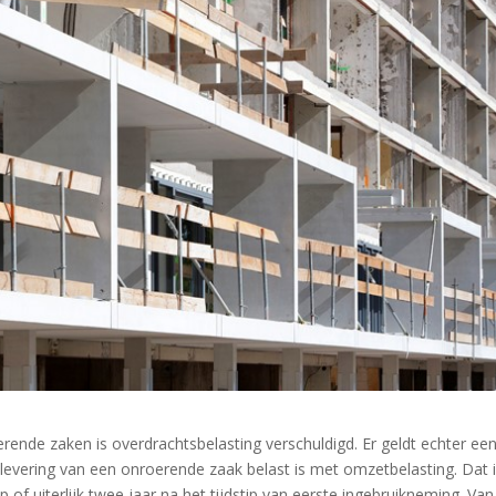
erende zaken is overdrachtsbelasting verschuldigd. Er geldt echter ee
 levering van een onroerende zaak belast is met omzetbelasting. Dat 
 of uiterlijk twee jaar na het tijdstip van eerste ingebruikneming. Van