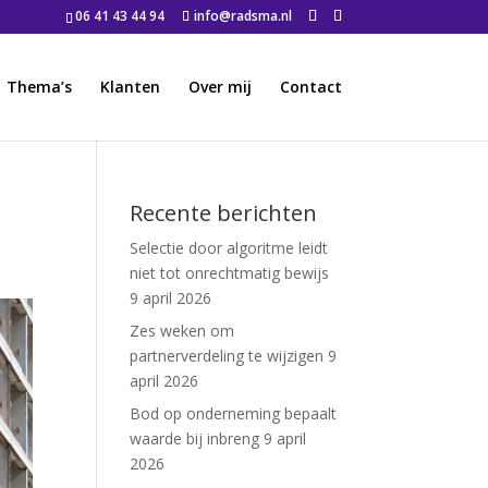
06 41 43 44 94
info@radsma.nl
Thema’s
Klanten
Over mij
Contact
Recente berichten
Selectie door algoritme leidt
niet tot onrechtmatig bewijs
9 april 2026
Zes weken om
partnerverdeling te wijzigen
9
april 2026
Bod op onderneming bepaalt
waarde bij inbreng
9 april
2026