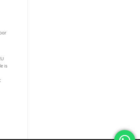
door
EU
e is
t