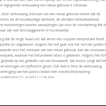
een ingrijpende verbouwing een nieuw gebouw is ontstaan.
et door verbouwing ontstaan van een nieuw gebouw vereist dat de
toren als de bouwkundige identiteit, de uiterlijke herkenbaarheid,
ne investeringen kunnen aanwijzingen zijn voor de constatering dat 
ar zijn niet doorslaggevend of noodzakelijk.
g dat de Hoge Raad met dat arrest een onjuiste interpretatie heeft
ustitie EU afgewezen. Volgens het hof gaat ook het Hof van Justitie 
orwaarde voor het ontstaan van een nieuw gebouw. Aan die voorwaard
oorpand, waarvan het betonskelet intact is gebleven. Volgens het hof
 gedoeld op het gedeelte van een bouwwerk, dat ervoor zorgt dat he
d vermogen en stijfheid te geven. Dat deel is door de verbouwing,
erkrijging van het pand is belast met overdrachtsbelasting.
INLGHAMS20241771, 22/2493 | 17-06-2024