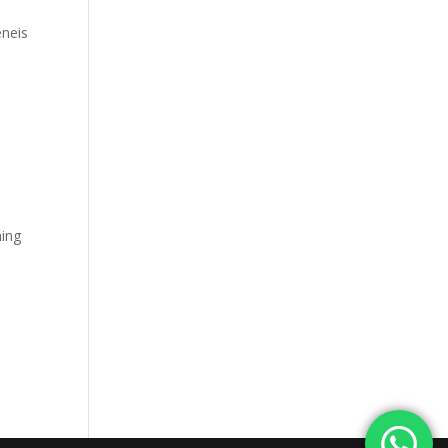
eneis
ning