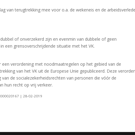
e dag van terugtrekking mee voor o.a. de wekeneis en de arbeidsverled
dubbel of onverzekerd zijn en evenmin van dubbele of geen
in een grensoverschrijdende situatie met het VK.
r een verordening met noodmaatregelen op het gebied van de
gtrekking van het VK uit de Europese Unie gepubliceerd. Deze verorde
van de socialezekerheidsrechten van personen die vóór de
 hun recht op vrij verkeer.
9-0000020167 | 28-02-2019