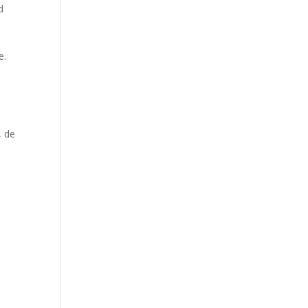
d
e.
, de