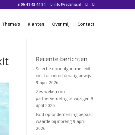
06 41 43 44 94
info@radsma.nl
Thema’s
Klanten
Over mij
Contact
it
Recente berichten
Selectie door algoritme leidt
niet tot onrechtmatig bewijs
9 april 2026
Zes weken om
partnerverdeling te wijzigen
9
april 2026
Bod op onderneming bepaalt
waarde bij inbreng
9 april
2026