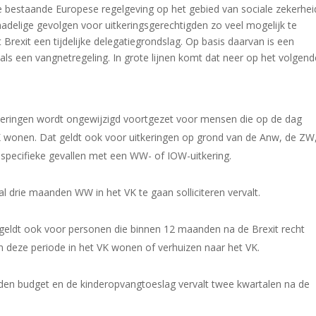
 de bestaande Europese regelgeving op het gebied van sociale zekerhei
nadelige gevolgen voor uitkeringsgerechtigden zo veel mogelijk te
exit een tijdelijke delegatiegrondslag. Op basis daarvan is een
 als een vangnetregeling. In grote lijnen komt dat neer op het volgend
eringen wordt ongewijzigd voortgezet voor mensen die op de dag
VK wonen. Dat geldt ook voor uitkeringen op grond van de Anw, de ZW
pecifieke gevallen met een WW- of IOW-uitkering.
drie maanden WW in het VK te gaan solliciteren vervalt.
geldt ook voor personen die binnen 12 maanden na de Brexit recht
in deze periode in het VK wonen of verhuizen naar het VK.
nden budget en de kinderopvangtoeslag vervalt twee kwartalen na de