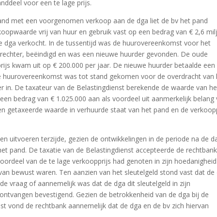
ddeel voor een te lage prijs.
and met een voorgenomen verkoop aan de dga liet de bv het pand
oopwaarde vrij van huur en gebruik vast op een bedrag van € 2,6 mil
e dga verkocht. In de tussentijd was de huurovereenkomst voor het
rechter, beëindigd en was een nieuwe huurder gevonden. De oude
prijs kwam uit op € 200.000 per jaar. De nieuwe huurder betaalde een
we huurovereenkomst was tot stand gekomen voor de overdracht van 
er in. De taxateur van de Belastingdienst berekende de waarde van he
een bedrag van € 1.025.000 aan als voordeel uit aanmerkelijk belang
sen getaxeerde waarde in verhuurde staat van het pand en de verkoopp
ten uitvoeren terzijde, gezien de ontwikkelingen in de periode na de 
et pand. De taxatie van de Belastingdienst accepteerde de rechtbank
oordeel van de te lage verkoopprijs had genoten in zijn hoedanigheid
van bewust waren. Ten aanzien van het sleutelgeld stond vast dat de
 vraag of aannemelijk was dat de dga dit sleutelgeld in zijn
ontvangen bevestigend. Gezien de betrokkenheid van de dga bij de
 vond de rechtbank aannemelijk dat de dga en de bv zich hiervan