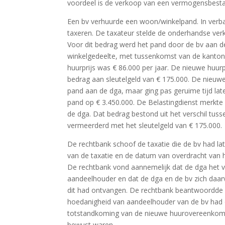
voordeel is de verkoop van een vermogensbestan
Een bv verhuurde een woon/winkelpand. In verb
taxeren. De taxateur stelde de onderhandse verk
Voor dit bedrag werd het pand door de bv aan d
winkelgedeelte, met tussenkomst van de kanton
huurprijs was € 86.000 per jaar. De nieuwe huur
bedrag aan sleutelgeld van € 175.000. De nieu
pand aan de dga, maar ging pas geruime tijd lat
pand op € 3.450.000. De Belastingdienst merkte 
de dga. Dat bedrag bestond uit het verschil tus
vermeerderd met het sleutelgeld van € 175.000.
De rechtbank schoof de taxatie die de bv had la
van de taxatie en de datum van overdracht van h
De rechtbank vond aannemelijk dat de dga het v
aandeelhouder en dat de dga en de bv zich daar
dit had ontvangen. De rechtbank beantwoordde de
hoedanigheid van aandeelhouder van de bv had 
totstandkoming van de nieuwe huurovereenkomst
bewust waren.