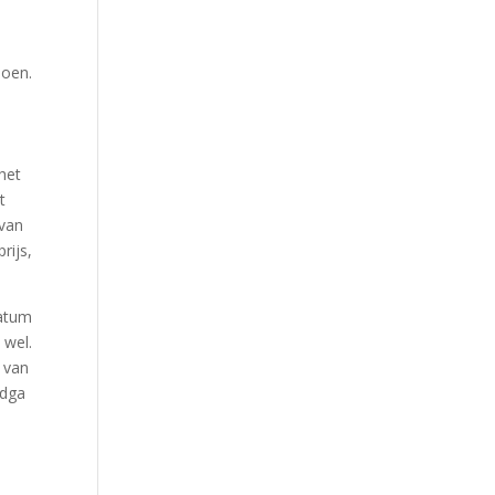
joen.
het
t
 van
rijs,
datum
 wel.
 van
 dga