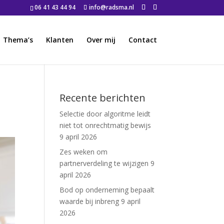
06 41 43 44 94
info@radsma.nl
Thema’s
Klanten
Over mij
Contact
Recente berichten
Selectie door algoritme leidt
niet tot onrechtmatig bewijs
9 april 2026
Zes weken om
partnerverdeling te wijzigen
9
april 2026
Bod op onderneming bepaalt
waarde bij inbreng
9 april
2026