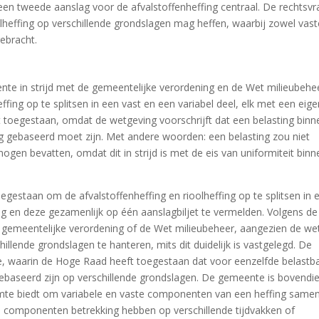
en tweede aanslag voor de afvalstoffenheffing centraal. De rechtsv
lheffing op verschillende grondslagen mag heffen, waarbij zowel vast
gebracht.
te in strijd met de gemeentelijke verordening en de Wet milieubehe
ffing op te splitsen in een vast en een variabel deel, elk met een eig
t toegestaan, omdat de wetgeving voorschrijft dat een belasting binn
ag gebaseerd moet zijn. Met andere woorden: een belasting zou niet
gen bevatten, omdat dit in strijd is met de eis van uniformiteit binn
egestaan om de afvalstoffenheffing en rioolheffing op te splitsen in 
lag en deze gezamenlijk op één aanslagbiljet te vermelden. Volgens de
e gemeentelijke verordening of de Wet milieubeheer, aangezien de we
illende grondslagen te hanteren, mits dit duidelijk is vastgelegd. De
e, waarin de Hoge Raad heeft toegestaan dat voor eenzelfde belastb
gebaseerd zijn op verschillende grondslagen. De gemeente is bovendi
te biedt om variabele en vaste componenten van een heffing samen
e componenten betrekking hebben op verschillende tijdvakken of