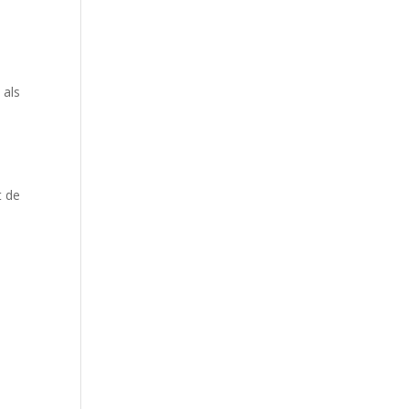
 als
t de
t