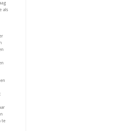
raag
e als
er
en
en
en
een
t
aar
en
 te