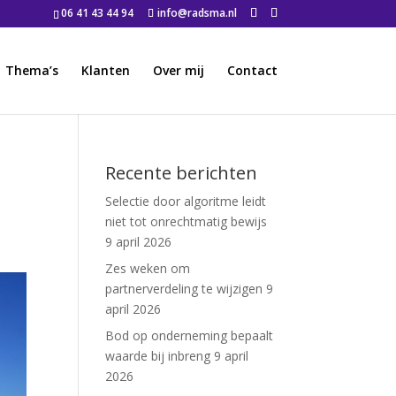
06 41 43 44 94
info@radsma.nl
Thema’s
Klanten
Over mij
Contact
Recente berichten
Selectie door algoritme leidt
niet tot onrechtmatig bewijs
9 april 2026
Zes weken om
partnerverdeling te wijzigen
9
april 2026
Bod op onderneming bepaalt
waarde bij inbreng
9 april
2026