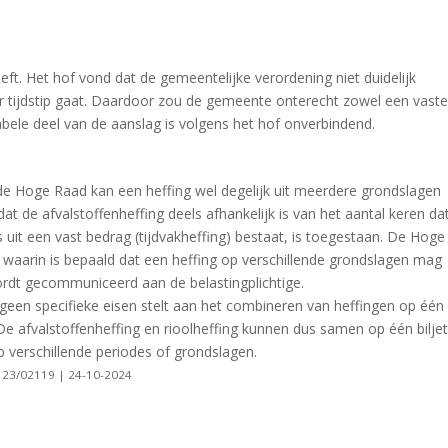
eft. Het hof vond dat de gemeentelijke verordening niet duidelijk
er tijdstip gaat. Daardoor zou de gemeente onterecht zowel een vaste
abele deel van de aanslag is volgens het hof onverbindend.
e Hoge Raad kan een heffing wel degelijk uit meerdere grondslagen
t dat de afvalstoffenheffing deels afhankelijk is van het aantal keren da
s uit een vast bedrag (tijdvakheffing) bestaat, is toegestaan. De Hoge
e, waarin is bepaald dat een heffing op verschillende grondslagen mag
ordt gecommuniceerd aan de belastingplichtige.
n specifieke eisen stelt aan het combineren van heffingen op één
De afvalstoffenheffing en rioolheffing kunnen dus samen op één bilje
p verschillende periodes of grondslagen.
 23/02119 | 24-10-2024