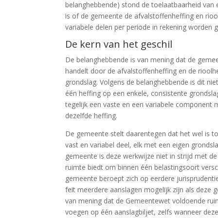
belanghebbende) stond de toelaatbaarheid van e
is of de gemeente de afvalstoffenheffing en rioo
variabele delen per periode in rekening worden 
De kern van het geschil
De belanghebbende is van mening dat de gemeen
handelt door de afvalstoffenheffing en de rioolhe
grondslag. Volgens de belanghebbende is dit nie
één heffing op een enkele, consistente grondsl
tegelijk een vaste en een variabele component mo
dezelfde heffing.
De gemeente stelt daarentegen dat het wel is to
vast en variabel deel, elk met een eigen gronds
gemeente is deze werkwijze niet in strijd met d
ruimte biedt om binnen één belastingsoort versch
gemeente beroept zich op eerdere jurisprudenti
feit meerdere aanslagen mogelijk zijn als deze 
van mening dat de Gemeentewet voldoende ruim
voegen op één aanslagbiljet, zelfs wanneer dez