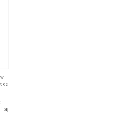
uw
t de
t
l bij