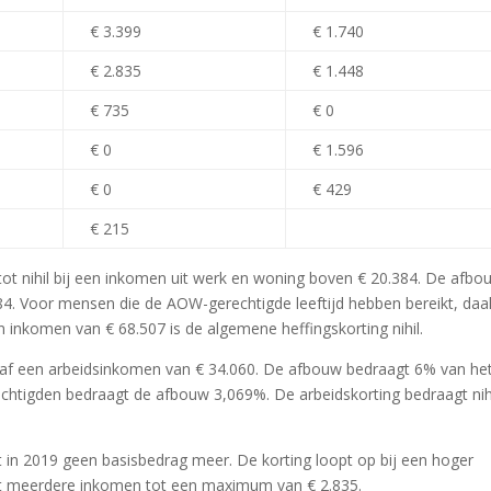
€ 3.399
€ 1.740
€ 2.835
€ 1.448
€ 735
€ 0
€ 0
€ 1.596
€ 0
€ 429
€ 215
t nihil bij een inkomen uit werk en woning boven € 20.384. De afbo
. Voor mensen die de AOW-gerechtigde leeftijd hebben bereikt, daal
 inkomen van € 68.507 is de algemene heffingskorting nihil.
anaf een arbeidsinkomen van € 34.060. De afbouw bedraagt 6% van he
tigden bedraagt de afbouw 3,069%. De arbeidskorting bedraagt nihi
 in 2019 geen basisbedrag meer. De korting loopt op bij een hoger
t meerdere inkomen tot een maximum van € 2.835.