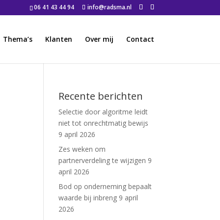
06 41 43 44 94
info@radsma.nl
Thema’s
Klanten
Over mij
Contact
Recente berichten
Selectie door algoritme leidt
niet tot onrechtmatig bewijs
9 april 2026
Zes weken om
partnerverdeling te wijzigen
9
april 2026
Bod op onderneming bepaalt
waarde bij inbreng
9 april
2026