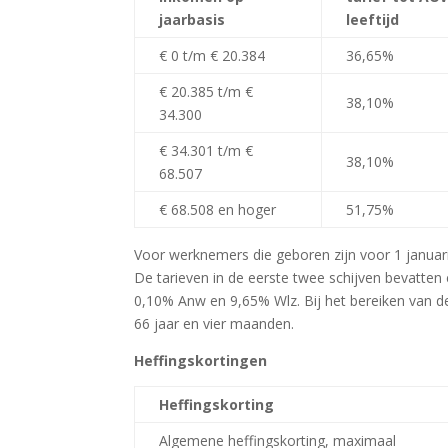
jaarbasis
leeftijd
€ 0 t/m € 20.384
36,65%
€ 20.385 t/m €
38,10%
34.300
€ 34.301 t/m €
38,10%
68.507
€ 68.508 en hoger
51,75%
Voor werknemers die geboren zijn voor 1 januari
De tarieven in de eerste twee schijven bevatte
0,10% Anw en 9,65% Wlz. Bij het bereiken van d
66 jaar en vier maanden.
Heffingskortingen
Heffingskorting
Algemene heffingskorting, maximaal