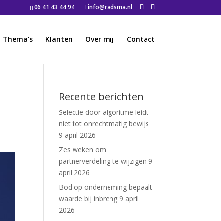
06 41 43 44 94
info@radsma.nl
Thema’s
Klanten
Over mij
Contact
Recente berichten
Selectie door algoritme leidt
niet tot onrechtmatig bewijs
9 april 2026
Zes weken om
partnerverdeling te wijzigen
9
april 2026
Bod op onderneming bepaalt
waarde bij inbreng
9 april
2026