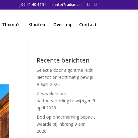
06 41 43 44 94
info@radsma.nl
Thema’s
Klanten
Over mij
Contact
Recente berichten
Selectie door algoritme leidt
niet tot onrechtmatig bewijs
9 april 2026
Zes weken om
partnerverdeling te wijzigen
9
april 2026
Bod op onderneming bepaalt
waarde bij inbreng
9 april
2026