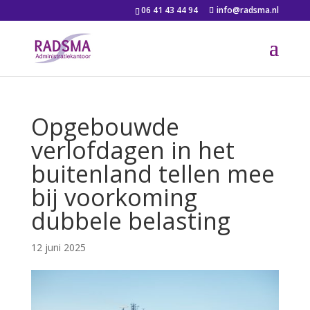
06 41 43 44 94
info@radsma.nl
Opgebouwde
verlofdagen in het
buitenland tellen mee
bij voorkoming
dubbele belasting
12 juni 2025