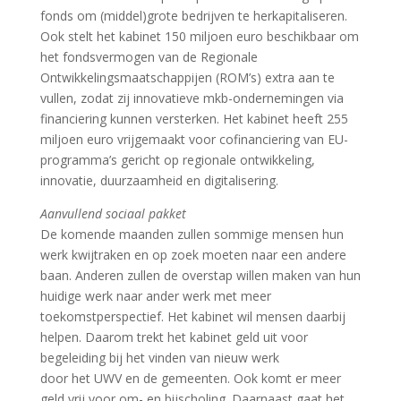
fonds om (middel)grote bedrijven te herkapitaliseren.
Ook stelt het kabinet 150 miljoen euro beschikbaar om
het fondsvermogen van de Regionale
Ontwikkelingsmaatschappijen (ROM’s) extra aan te
vullen, zodat zij innovatieve mkb-ondernemingen via
financiering kunnen versterken. Het kabinet heeft 255
miljoen euro vrijgemaakt voor cofinanciering van EU-
programma’s gericht op regionale ontwikkeling,
innovatie, duurzaamheid en digitalisering.
Aanvullend sociaal pakket
De komende maanden zullen sommige mensen hun
werk kwijtraken en op zoek moeten naar een andere
baan. Anderen zullen de overstap willen maken van hun
huidige werk naar ander werk met meer
toekomstperspectief. Het kabinet wil mensen daarbij
helpen. Daarom trekt het kabinet geld uit voor
begeleiding bij het vinden van nieuw werk
door het UWV en de gemeenten. Ook komt er meer
geld vrij voor om- en bijscholing. Daarnaast gaat het