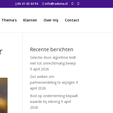
06 41 43 44 94
info@radsma.nl
Thema’s
Klanten
Over mij
Contact
r
Recente berichten
Selectie door algoritme leidt
niet tot onrechtmatig bewijs
9 april 2026
Zes weken om
partnerverdeling te wijzigen
9
april 2026
Bod op onderneming bepaalt
waarde bij inbreng
9 april
2026