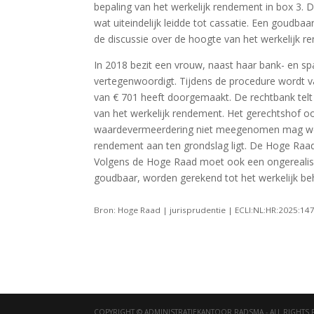
bepaling van het werkelijk rendement in box 3. 
wat uiteindelijk leidde tot cassatie. Een goudbaa
de discussie over de hoogte van het werkelijk r
In 2018 bezit een vrouw, naast haar bank- en s
vertegenwoordigt. Tijdens de procedure wordt v
van € 701 heeft doorgemaakt. De rechtbank telt
van het werkelijk rendement. Het gerechtshof oor
waardevermeerdering niet meegenomen mag word
rendement aan ten grondslag ligt. De Hoge Raad k
Volgens de Hoge Raad moet ook een ongereali
goudbaar, worden gerekend tot het werkelijk b
Bron: Hoge Raad | jurisprudentie | ECLI:NL:HR:2025:14
COPYRIGHT © ADMINISTRATIEKANTOOR RADSMA - ALL RIGHTS 