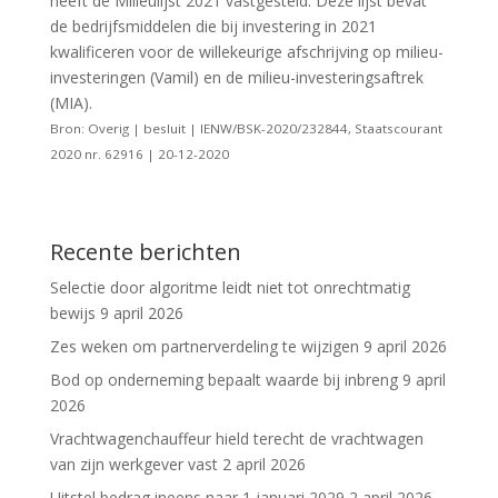
heeft de Milieulijst 2021 vastgesteld. Deze lijst bevat
de bedrijfsmiddelen die bij investering in 2021
kwalificeren voor de willekeurige afschrijving op milieu-
investeringen (Vamil) en de milieu-investeringsaftrek
(MIA).
Bron: Overig | besluit | IENW/BSK-2020/232844, Staatscourant
2020 nr. 62916 | 20-12-2020
Recente berichten
Selectie door algoritme leidt niet tot onrechtmatig
bewijs
9 april 2026
Zes weken om partnerverdeling te wijzigen
9 april 2026
Bod op onderneming bepaalt waarde bij inbreng
9 april
2026
Vrachtwagenchauffeur hield terecht de vrachtwagen
van zijn werkgever vast
2 april 2026
Uitstel bedrag ineens naar 1 januari 2029
2 april 2026