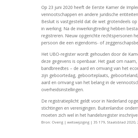
Op 23 juni 2020 heeft de Eerste Kamer de Imple
vennootschappen en andere juridische entiteiten 
Besluit is vastgesteld dat de wet grotendeels op 
in werking. Na de inwerkingtreding hebben bes
registreren. Nieuw opgerichte rechtspersonen he
persoon die een eigendoms- of zeggenschapsbe
Het UBO-register wordt gehouden door de Kame
deze gegevens is openbaar. Het gaat om naam, 
bandbreedtes – de aard en omvang van het econ
zijn geboortedag, geboorteplaats, geboorteland
aard en omvang van het belang in de vennootsch
overheidsinstellingen.
De registratieplicht geldt voor in Nederland op
stichtingen en verenigingen. Buitenlandse onde
moeten zich wel in het handelsregister inschrijv
Bron: Overig | wetswijziging | 35 179, Staatsblad 2020,