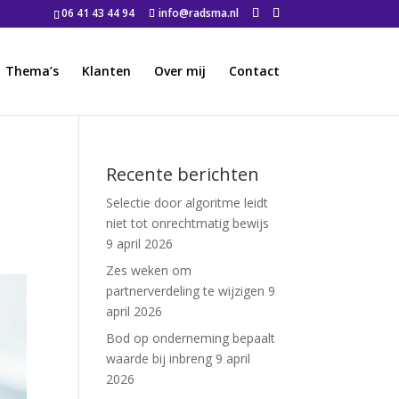
06 41 43 44 94
info@radsma.nl
Thema’s
Klanten
Over mij
Contact
Recente berichten
Selectie door algoritme leidt
niet tot onrechtmatig bewijs
9 april 2026
Zes weken om
partnerverdeling te wijzigen
9
april 2026
Bod op onderneming bepaalt
waarde bij inbreng
9 april
2026