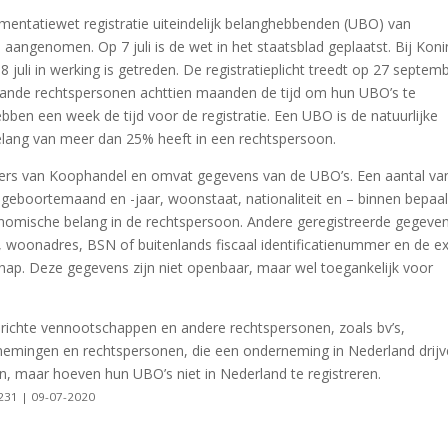
mentatiewet registratie uiteindelijk belanghebbenden (UBO) van
aangenomen. Op 7 juli is de wet in het staatsblad geplaatst. Bij Konin
8 juli in werking is getreden. De registratieplicht treedt op 27 septem
taande rechtspersonen achttien maanden de tijd om hun UBO’s te
bben een week de tijd voor de registratie. Een UBO is de natuurlijke
lang van meer dan 25% heeft in een rechtspersoon.
rs van Koophandel en omvat gegevens van de UBO’s. Een aantal va
geboortemaand en -jaar, woonstaat, nationaliteit en – binnen bepaa
omische belang in de rechtspersoon. Andere geregistreerde gegeve
, woonadres, BSN of buitenlands fiscaal identificatienummer en de e
ap. Deze gegevens zijn niet openbaar, maar wel toegankelijk voor
gerichte vennootschappen en andere rechtspersonen, zoals bv’s,
rnemingen en rechtspersonen, die een onderneming in Nederland drijv
en, maar hoeven hun UBO’s niet in Nederland te registreren.
 231 | 09-07-2020