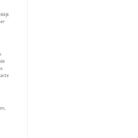
klijk
ber
n
lde
ns
xacte
en,