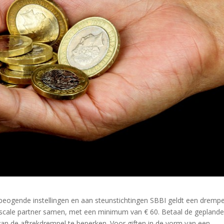
beogende instellingen en aan steunstichtingen SBBI geldt een drempe
scale partner samen, met een minimum van € 60. Betaal de gepland
 van de aftrekdrempel te beperken. Voor giften in de vorm van een