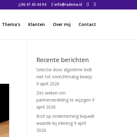
06 41 43 44 94
info@radsma.nl
Thema’s
Klanten
Over mij
Contact
Recente berichten
Selectie door algoritme leidt
niet tot onrechtmatig bewijs
9 april 2026
Zes weken om
partnerverdeling te wijzigen
9
april 2026
Bod op onderneming bepaalt
waarde bij inbreng
9 april
2026