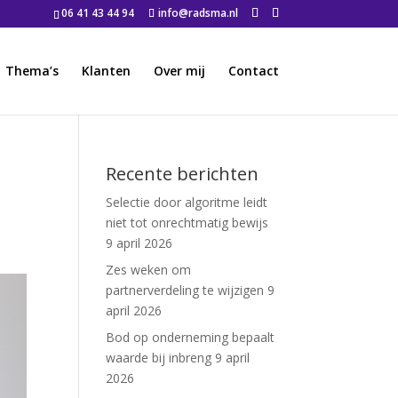
06 41 43 44 94
info@radsma.nl
Thema’s
Klanten
Over mij
Contact
Recente berichten
Selectie door algoritme leidt
niet tot onrechtmatig bewijs
9 april 2026
Zes weken om
partnerverdeling te wijzigen
9
april 2026
Bod op onderneming bepaalt
waarde bij inbreng
9 april
2026