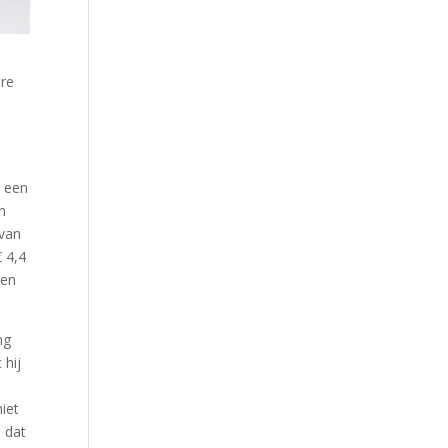
ere
n een
n
 van
 4,4
een
ng
 hij
iet
 dat