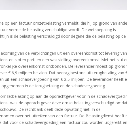
ie op een factuur omzetbelasting vermeldt, die hij op grond van and
ctuur vermelde belasting verschuldigd wordt. De wetsbepaling is
htlijn is de belasting verschuldigd door degene die de belasting op de
akoming van de verplichtingen uit een overeenkomst tot levering va
iensten sloten partijen een vaststellingsovereenkomst. Met het sluite
ronkelijke overeenkomst ontbonden. De leverancier moest op grond
er € 6,9 miljoen betalen. Dat bedrag bestond uit terugbetaling van €
en uit een schadevergoeding van € 2,5 miljoen. De leverancier heeft 
 is opgenomen in de terugbetaling en de schadevergoeding.
g omzetbelasting op aan de opdrachtgever voor in de schadevergoedi
ienst was de opdrachtgever deze omzetbelasting verschuldigd omdat
schouwd. De rechtbank deelt deze opvatting niet. In de
nomen over het uitreiken van een factuur. De Belastingdienst heeft n
 dat voor de schadevergoeding een factuur zou worden uitgereikt en