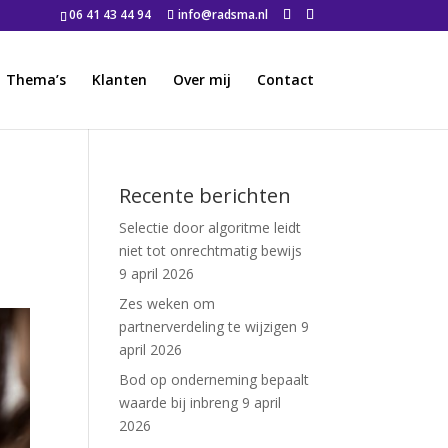
06 41 43 44 94
info@radsma.nl
Thema’s
Klanten
Over mij
Contact
Recente berichten
Selectie door algoritme leidt
niet tot onrechtmatig bewijs
9 april 2026
Zes weken om
partnerverdeling te wijzigen
9
april 2026
Bod op onderneming bepaalt
waarde bij inbreng
9 april
2026