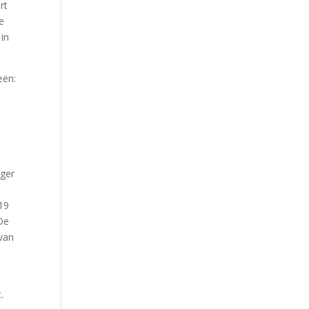
rt
e
 in
eën:
ager
19
De
 van
.