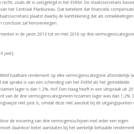
e recht, zoals dit is vastgelegd in het EVRM. De staatssecretaris basee
 van het Centraal Planbureau. Dat betekent dat financiële compensati
staatssecretaris plaatst daarbij de kanttekening dat als ontwikkelingen
ijn conclusie zal heroverwegen.
enten in de jaren 2013 tot en met 2016 op drie vermogenscategori
0 jaar);
deld haalbare rendement op elke vermogenscategorie afzonderlijk l
d dat sprake is van een schending van het EVRM als het gemiddelde
amen lager is dan 1,2%. Hof Den Haag heeft in een uitspraak uit 20
ent van de drie vermogenscategorieën tezamen lager was dan 1,2%. 
ngswijze niet juist is, omdat deze niet aansluit bij de uitgangspunten
d door de invoering van drie vermogensschijven met ieder een eigen
l moet daardoor beter aansluiten bij het werkelijk behaalde rendement