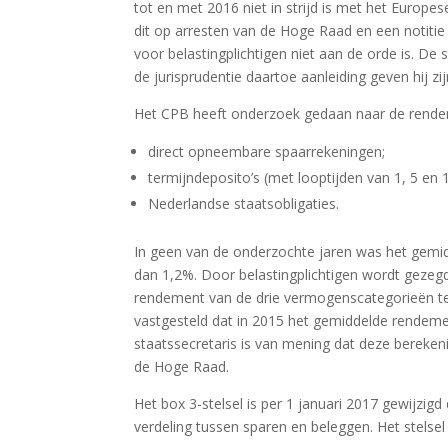
tot en met 2016 niet in strijd is met het Europes
dit op arresten van de Hoge Raad en een notitie
voor belastingplichtigen niet aan de orde is. De 
de jurisprudentie daartoe aanleiding geven hij z
Het CPB heeft onderzoek gedaan naar de rendem
direct opneembare spaarrekeningen;
termijndeposito’s (met looptijden van 1, 5 en 1
Nederlandse staatsobligaties.
In geen van de onderzochte jaren was het gemid
dan 1,2%. Door belastingplichtigen wordt gezeg
rendement van de drie vermogenscategorieën tez
vastgesteld dat in 2015 het gemiddelde rendem
staatssecretaris is van mening dat deze berekeni
de Hoge Raad.
Het box 3-stelsel is per 1 januari 2017 gewijzig
verdeling tussen sparen en beleggen. Het stelse