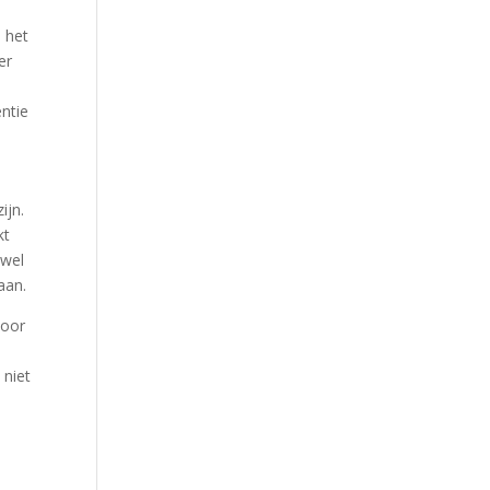
 het
er
ntie
ijn.
kt
owel
aan.
voor
 niet