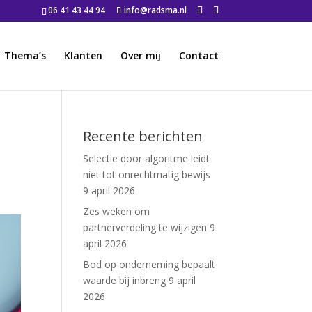
06 41 43 44 94
info@radsma.nl
Thema’s
Klanten
Over mij
Contact
Recente berichten
Selectie door algoritme leidt
niet tot onrechtmatig bewijs
9 april 2026
Zes weken om
partnerverdeling te wijzigen
9
april 2026
Bod op onderneming bepaalt
waarde bij inbreng
9 april
2026