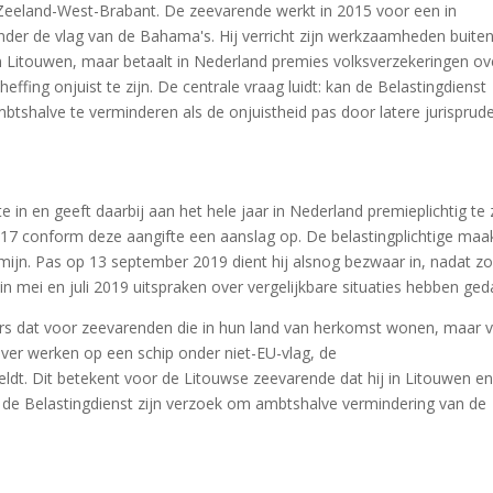
k Zeeland-West-Brabant. De zeevarende werkt in 2015 voor een in
der de vlag van de Bahama's. Hij verricht zijn werkzaamheden buiten
 Litouwen, maar betaalt in Nederland premies volksverzekeringen ov
heffing onjuist te zijn. De centrale vraag luidt: kan de Belastingdienst
halve te verminderen als de onjuistheid pas door latere jurisprude
e in en geeft daarbij aan het hele jaar in Nederland premieplichtig te z
2017 conform deze aangifte een aanslag op. De belastingplichtige maa
mijn. Pas op 13 september 2019 dient hij alsnog bezwaar in, nadat z
in mei en juli 2019 uitspraken over vergelijkbare situaties hebben ged
ters dat voor zeevarenden die in hun land van herkomst wonen, maar 
ver werken op een schip onder niet-EU-vlag, de
dt. Dit betekent voor de Litouwse zeevarende dat hij in Litouwen en
t de Belastingdienst zijn verzoek om ambtshalve vermindering van de