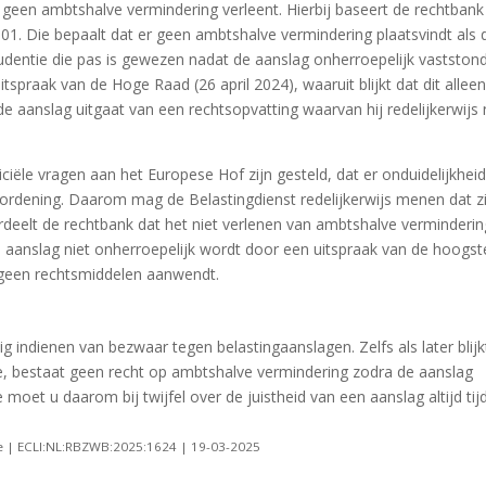
 geen ambtshalve vermindering verleent. Hierbij baseert de rechtbank
01. Die bepaalt dat er geen ambtshalve vermindering plaatsvindt als 
prudentie die pas is gewezen nadat de aanslag onherroepelijk vaststond
tspraak van de Hoge Raad (26 april 2024), waaruit blijkt dat dit allee
de aanslag uitgaat van een rechtsopvatting waarvan hij redelijkerwijs 
diciële vragen aan het Europese Hof zijn gesteld, dat er onduidelijkhei
ordening. Daarom mag de Belastingdienst redelijkerwijs menen dat zi
ordeelt de rechtbank dat het niet verlenen van ambtshalve verminderin
de aanslag niet onherroepelijk wordt door een uitspraak van de hoogst
f geen rechtsmiddelen aanwendt.
g indienen van bezwaar tegen belastingaanslagen. Zelfs als later blijk
ie, bestaat geen recht op ambtshalve vermindering zodra de aanslag
 moet u daarom bij twijfel over de juistheid van een aanslag altijd tij
e | ECLI:NL:RBZWB:2025:1624 | 19-03-2025