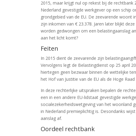
2015, maar krijgt nul op rekest bij de rechtban
Nederland gevestigde werkgever op een schip on
grondgebied van de EU. De zeevarende woont in
zijn inkomen van € 23.378. Jaren later blijkt deze 
worden gedwongen om een belastingaanslag ambts
aan het licht komt?
Feiten
In 2015 dient de zeevarende zijn belastingaangift
Vervolgens legt de Belastingdienst op 25 april 
hiertegen geen bezwaar binnen de wettelijke ter
het Hof van Justitie van de EU als de Hoge Raad 
In deze rechterlijke uitspraken bepalen de rech
een in een andere EU-lidstaat gevestigde werkge
socialezekerheidswetgeving van het woonland gel
in Nederland premieplichtig is. Desondanks wijs
aanslag af.
Oordeel rechtbank