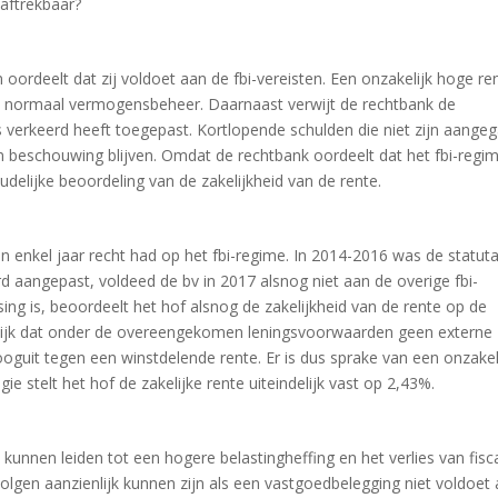
 aftrekbaar?
 oordeelt dat zij voldoet aan de fbi-vereisten. Een onzakelijk hoge re
van normaal vermogensbeheer. Daarnaast verwijt de rechtbank de
ets verkeerd heeft toegepast. Kortlopende schulden die niet zijn aange
n beschouwing blijven. Omdat de rechtbank oordeelt dat het fbi-regi
udelijke beoordeling van de zakelijkheid van de rente.
en enkel jaar recht had op het fbi-regime. In 2014-2016 was de statuta
d aangepast, voldeed de bv in 2017 alsnog niet aan de overige fbi-
ing is, beoordeelt het hof alsnog de zakelijkheid van de rente op de
lijk dat onder de overeengekomen leningsvoorwaarden geen externe
oguit tegen een winstdelende rente. Er is dus sprake van een onzakel
ie stelt het hof de zakelijke rente uiteindelijk vast op 2,43%.
unnen leiden tot een hogere belastingheffing en het verlies van fisc
gevolgen aanzienlijk kunnen zijn als een vastgoedbelegging niet voldoet