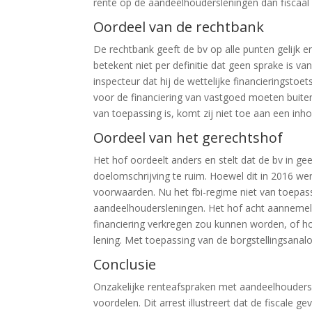
rente op de aandeelhoudersleningen dan fiscaal
Oordeel van de rechtbank
De rechtbank geeft de bv op alle punten gelijk en
betekent niet per definitie dat geen sprake is 
inspecteur dat hij de wettelijke financieringsto
voor de financiering van vastgoed moeten buite
van toepassing is, komt zij niet toe aan een inho
Oordeel van het gerechtshof
Het hof oordeelt anders en stelt dat de bv in ge
doelomschrijving te ruim. Hoewel dit in 2016 wer
voorwaarden. Nu het fbi-regime niet van toepass
aandeelhoudersleningen. Het hof acht aanneme
financiering verkregen zou kunnen worden, of ho
lening. Met toepassing van de borgstellingsanalog
Conclusie
Onzakelijke renteafspraken met aandeelhouders k
voordelen. Dit arrest illustreert dat de fiscale 