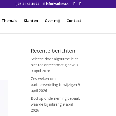
06 41 43 44 94
info@radsma.nl
Thema’s
Klanten
Over mij
Contact
Recente berichten
Selectie door algoritme leidt
niet tot onrechtmatig bewijs
9 april 2026
Zes weken om
partnerverdeling te wijzigen
9
april 2026
Bod op onderneming bepaalt
waarde bij inbreng
9 april
2026