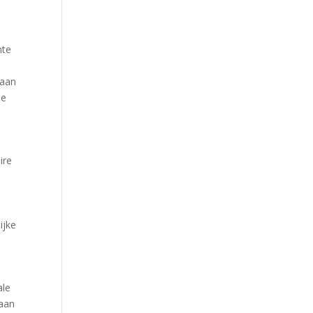
nte
gaan
me
ire
ijke
ale
 aan