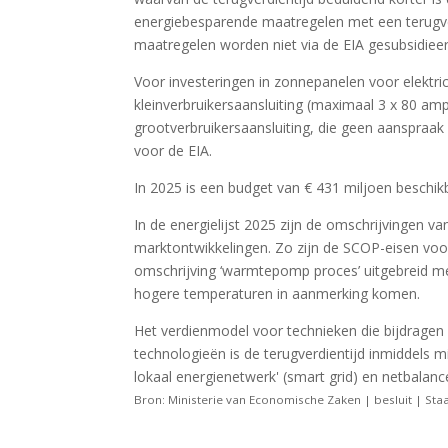
energiebesparende maatregelen met een terugverdi
maatregelen worden niet via de EIA gesubsidieer
Voor investeringen in zonnepanelen voor elektric
kleinverbruikersaansluiting (maximaal 3 x 80 amp
grootverbruikersaansluiting, die geen aanspr
voor de EIA.
In 2025 is een budget van € 431 miljoen beschik
In de energielijst 2025 zijn de omschrijvingen v
marktontwikkelingen. Zo zijn de SCOP-eisen v
omschrijving ‘warmtepomp proces’ uitgebreid 
hogere temperaturen in aanmerking komen.
Het verdienmodel voor technieken die bijdragen 
technologieën is de terugverdientijd inmiddels mi
lokaal energienetwerk' (smart grid) en netbalancer
Bron: Ministerie van Economische Zaken | besluit | Sta