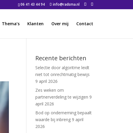
06 41 43 44 94
info@radsma.nl
Thema’s
Klanten
Over mij
Contact
Recente berichten
Selectie door algoritme leidt
niet tot onrechtmatig bewijs
9 april 2026
Zes weken om
partnerverdeling te wijzigen
9
april 2026
Bod op onderneming bepaalt
waarde bij inbreng
9 april
2026