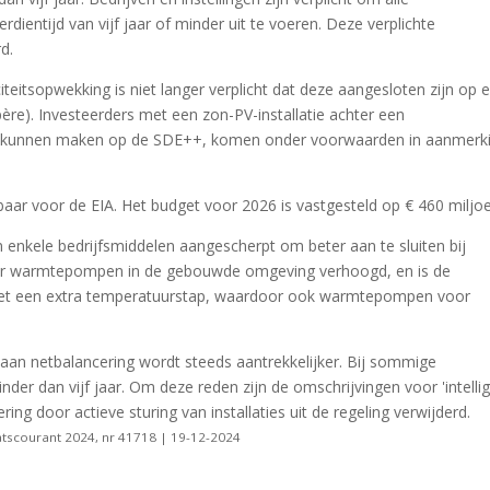
entijd van vijf jaar of minder uit te voeren. Deze verplichte
d.
iteitsopwekking is niet langer verplicht dat deze aangesloten zijn op 
ère). Investeerders met een zon-PV-installatie achter een
aak kunnen maken op de SDE++, komen onder voorwaarden in aanmerk
baar voor de EIA. Het budget voor 2026 is vastgesteld op € 460 miljo
an enkele bedrijfsmiddelen aangescherpt om beter aan te sluiten bij
oor warmtepompen in de gebouwde omgeving verhoogd, en is de
met een extra temperatuurstap, waardoor ook warmtepompen voor
aan netbalancering wordt steeds aantrekkelijker. Bij sommige
nder dan vijf jaar. Om deze reden zijn de omschrijvingen voor 'intelli
ing door actieve sturing van installaties uit de regeling verwijderd.
atscourant 2024, nr 41718 | 19-12-2024