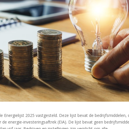
 Energielijst 2025 vastgesteld. Deze lijst bevat de bedrijfsmiddelen, 
 de energie-investeringsaftrek (EIA). De lijst bevat geen bedrijfsmidd
n vijf jaar. Bedrijven en instellingen zijn verplicht om alle