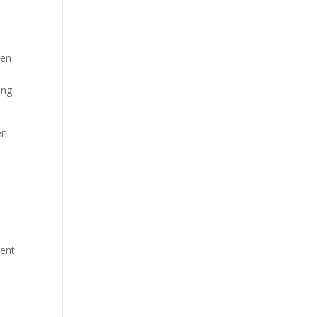
een
ing
en.
gent