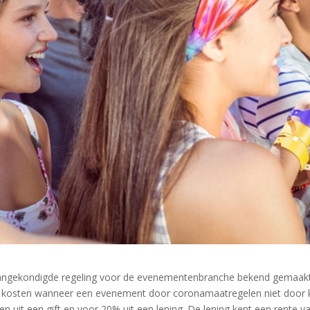
 aangekondigde regeling voor de evenementenbranche bekend gemaak
te kosten wanneer een evenement door coronamaatregelen niet door 
n uit een gift en voor 20% uit een lening. De lening kent een rente v