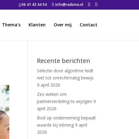
06 41 43 44 94
info@radsma.nl
Thema’s
Klanten
Over mij
Contact
Recente berichten
Selectie door algoritme leidt
niet tot onrechtmatig bewijs
9 april 2026
Zes weken om
partnerverdeling te wijzigen
9
april 2026
Bod op onderneming bepaalt
waarde bij inbreng
9 april
2026