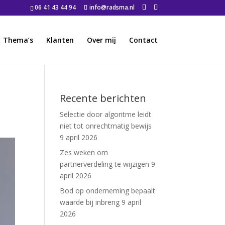
06 41 43 44 94
info@radsma.nl
Thema’s
Klanten
Over mij
Contact
Recente berichten
Selectie door algoritme leidt
niet tot onrechtmatig bewijs
9 april 2026
Zes weken om
partnerverdeling te wijzigen
9
april 2026
Bod op onderneming bepaalt
waarde bij inbreng
9 april
2026