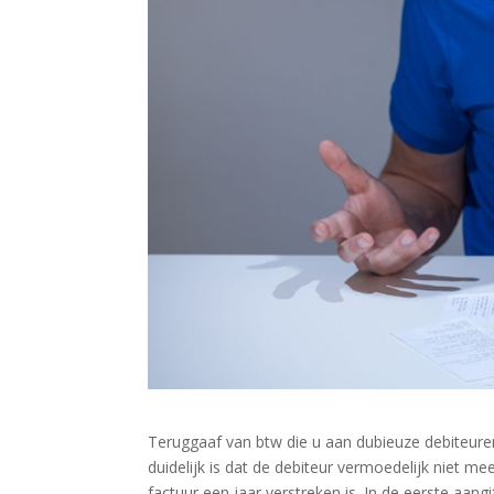
Teruggaaf van btw die u aan dubieuze debiteuren
duidelijk is dat de debiteur vermoedelijk niet me
factuur een jaar verstreken is. In de eerste aa