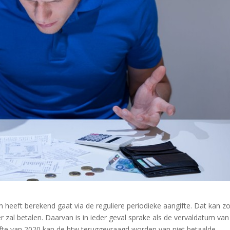
 heeft berekend gaat via de reguliere periodieke aangifte. Dat kan z
er zal betalen. Daarvan is in ieder geval sprake als de vervaldatum van
ngifte van 2020 kan de btw teruggevraagd worden van niet betaalde