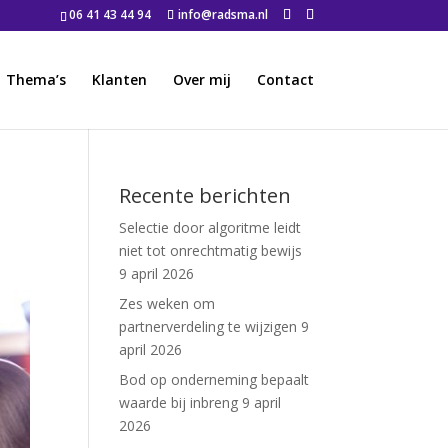
06 41 43 44 94
info@radsma.nl
Thema’s
Klanten
Over mij
Contact
Recente berichten
Selectie door algoritme leidt
niet tot onrechtmatig bewijs
9 april 2026
Zes weken om
partnerverdeling te wijzigen
9
april 2026
Bod op onderneming bepaalt
waarde bij inbreng
9 april
2026