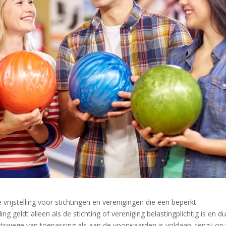
rijstelling voor stichtingen en verenigingen die een beperkt
g geldt alleen als de stichting of vereniging belastingplichtig is en d
echtswege van toepassing als aan de voorwaarden is voldaan, tenzij op 