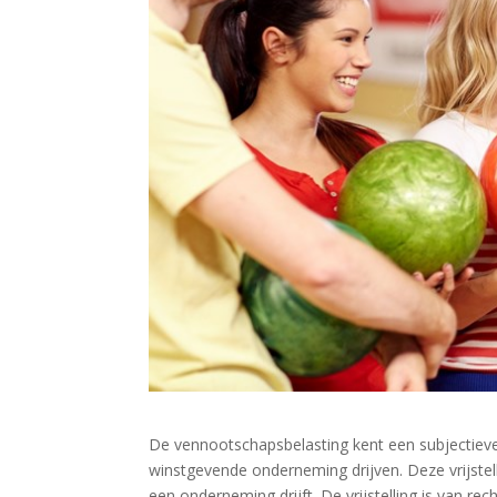
De vennootschapsbelasting kent een subjectieve v
winstgevende onderneming drijven. Deze vrijstellin
een onderneming drijft. De vrijstelling is van r