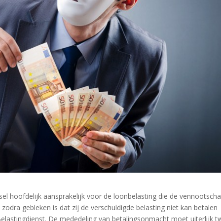
el hoofdelijk aansprakelijk voor de loonbelasting die de vennootsch
zodra gebleken is dat zij de verschuldigde belasting niet kan betalen
Belastingdienst. De mededeling van betalingsonmacht moet uiterlijk 