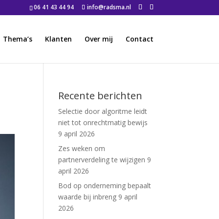
06 41 43 44 94
info@radsma.nl
Thema’s
Klanten
Over mij
Contact
Recente berichten
Selectie door algoritme leidt
niet tot onrechtmatig bewijs
9 april 2026
Zes weken om
partnerverdeling te wijzigen
9
april 2026
Bod op onderneming bepaalt
waarde bij inbreng
9 april
2026