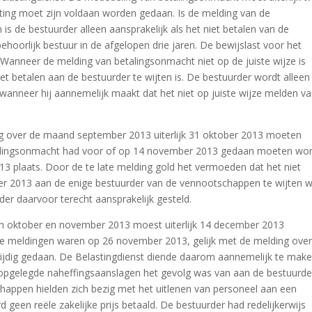
ing moet zijn voldaan worden gedaan. Is de melding van de
is de bestuurder alleen aansprakelijk als het niet betalen van de
nbehoorlijk bestuur in de afgelopen drie jaren. De bewijslast voor het
t. Wanneer de melding van betalingsonmacht niet op de juiste wijze is
et betalen aan de bestuurder te wijten is. De bestuurder wordt alleen
wanneer hij aannemelijk maakt dat het niet op juiste wijze melden v
ng over de maand september 2013 uiterlijk 31 oktober 2013 moeten
etalingsonmacht had voor of op 14 november 2013 gedaan moeten wo
 plaats. Door de te late melding gold het vermoeden dat het niet
er 2013 aan de enige bestuurder van de vennootschappen te wijten w
der daarvoor terecht aansprakelijk gesteld.
en oktober en november 2013 moest uiterlijk 14 december 2013
Deze meldingen waren op 26 november 2013, gelijk met de melding ove
jdig gedaan. De Belastingdienst diende daarom aannemelijk te mak
 opgelegde naheffingsaanslagen het gevolg was van aan de bestuurde
happen hielden zich bezig met het uitlenen van personeel aan een
geen reële zakelijke prijs betaald. De bestuurder had redelijkerwijs