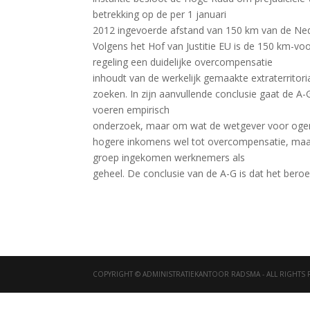
betrekking op de per 1 januari
2012 ingevoerde afstand van 150 km van de Nede
Volgens het Hof van Justitie EU is de 150 km-voo
regeling een duidelijke overcompensatie
inhoudt van de werkelijk gemaakte extraterritorial
zoeken. In zijn aanvullende conclusie gaat de A-
voeren empirisch
onderzoek, maar om wat de wetgever voor ogen 
hogere inkomens wel tot overcompensatie, maar
groep ingekomen werknemers als
geheel. De conclusie van de A-G is dat het ber
COPYRIGHT © ADMINISTRATIEKANTOOR RADSMA - ALL RIGHTS 