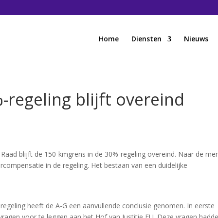
Home
Diensten
Nieuws
regeling blijft overeind
 Raad blijft de 150-kmgrens in de 30%-regeling overeind. Naar de me
rcompensatie in de regeling. Het bestaan van een duidelijke
regeling heeft de A-G een aanvullende conclusie genomen. In eerste
vragen voor te leggen aan het Hof van Justitie EU. Deze vragen hadd