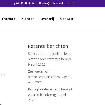
06 41 43 44 94
info@radsma.nl
Thema’s
Klanten
Over mij
Contact
Recente berichten
Selectie door algoritme leidt
niet tot onrechtmatig bewijs
9 april 2026
Zes weken om
ning
partnerverdeling te wijzigen
9
april 2026
Bod op onderneming bepaalt
waarde bij inbreng
9 april
2026
en