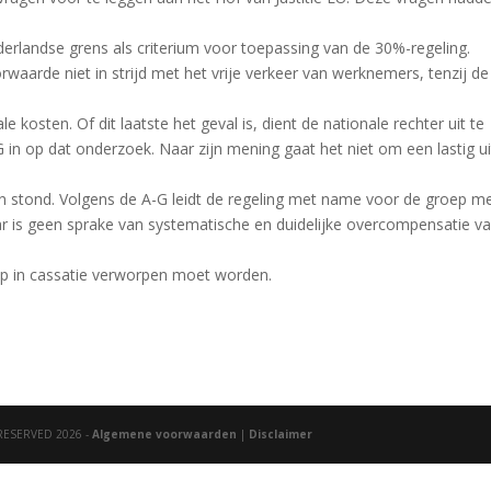
rlandse grens als criterium voor toepassing van de 30%-regeling.
rwaarde niet in strijd met het vrije verkeer van werknemers, tenzij de
e kosten. Of dit laatste het geval is, dient de nationale rechter uit te
G in op dat onderzoek. Naar zijn mening gaat het niet om een lastig ui
stond. Volgens de A-G leidt de regeling met name voor de groep m
 is geen sprake van systematische en duidelijke overcompensatie v
oep in cassatie verworpen moet worden.
RESERVED 2026 -
Algemene voorwaarden
|
Disclaimer