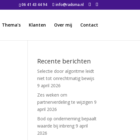
06 41 43 44 94
info@radsma.nl
Thema’s
Klanten
Over mij
Contact
Recente berichten
Selectie door algoritme leidt
niet tot onrechtmatig bewijs
9 april 2026
Zes weken om
partnerverdeling te wijzigen
9
april 2026
Bod op onderneming bepaalt
waarde bij inbreng
9 april
2026