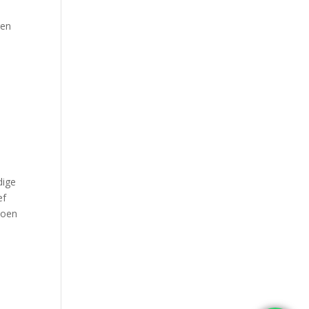
ren
dige
ef
ioen