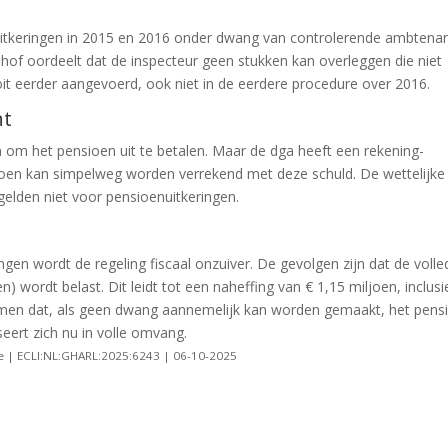
uitkeringen in 2015 en 2016 onder dwang van controlerende ambtena
et hof oordeelt dat de inspecteur geen stukken kan overleggen die niet
t eerder aangevoerd, ook niet in de eerdere procedure over 2016.
nt
om het pensioen uit te betalen. Maar de dga heeft een rekening-
sioen kan simpelweg worden verrekend met deze schuld. De wettelijke
gelden niet voor pensioenuitkeringen.
en wordt de regeling fiscaal onzuiver. De gevolgen zijn dat de volle
 wordt belast. Dit leidt tot een naheffing van € 1,15 miljoen, inclusi
nomen dat, als geen dwang aannemelijk kan worden gemaakt, het pens
seert zich nu in volle omvang.
e | ECLI:NL:GHARL:2025:6243 | 06-10-2025