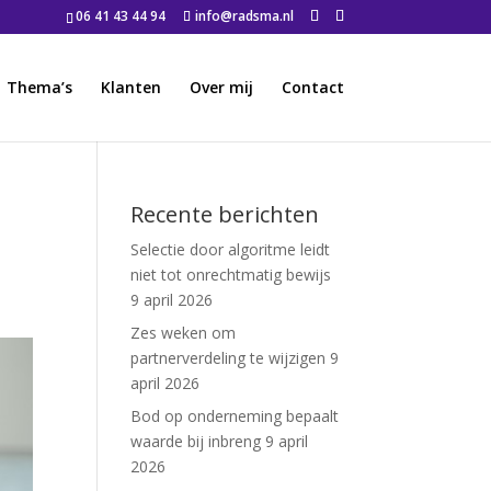
06 41 43 44 94
info@radsma.nl
Thema’s
Klanten
Over mij
Contact
Recente berichten
Selectie door algoritme leidt
niet tot onrechtmatig bewijs
9 april 2026
Zes weken om
partnerverdeling te wijzigen
9
april 2026
Bod op onderneming bepaalt
waarde bij inbreng
9 april
2026