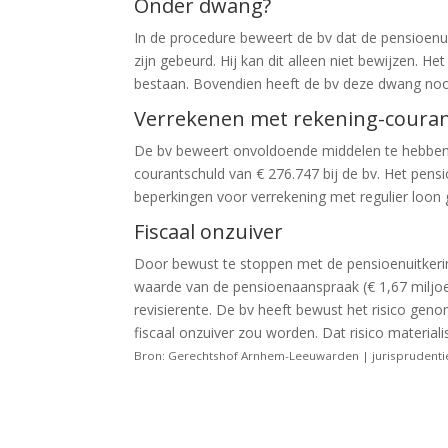
Onder dwang?
In de procedure beweert de bv dat de pensioen
zijn gebeurd. Hij kan dit alleen niet bewijzen. H
bestaan. Bovendien heeft de bv deze dwang nooi
Verrekenen met rekening-coura
De bv beweert onvoldoende middelen te hebben 
courantschuld van € 276.747 bij de bv. Het pen
beperkingen voor verrekening met regulier loon 
Fiscaal onzuiver
Door bewust te stoppen met de pensioenuitkering
waarde van de pensioenaanspraak (€ 1,67 miljoen)
revisierente. De bv heeft bewust het risico ge
fiscaal onzuiver zou worden. Dat risico materiali
Bron: Gerechtshof Arnhem-Leeuwarden | jurisprudenti