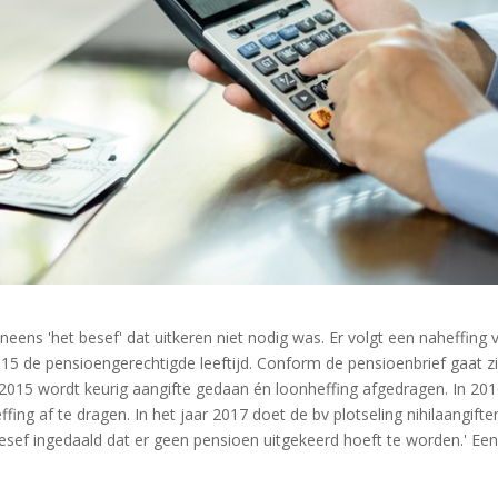
neens 'het besef' dat uitkeren niet nodig was. Er volgt een naheffing 
015 de pensioengerechtigde leeftijd. Conform de pensioenbrief gaat zi
 2015 wordt keurig aangifte gedaan én loonheffing afgedragen. In 20
ing af te dragen. In het jaar 2017 doet de bv plotseling nihilaangifte
 besef ingedaald dat er geen pensioen uitgekeerd hoeft te worden.' Ee