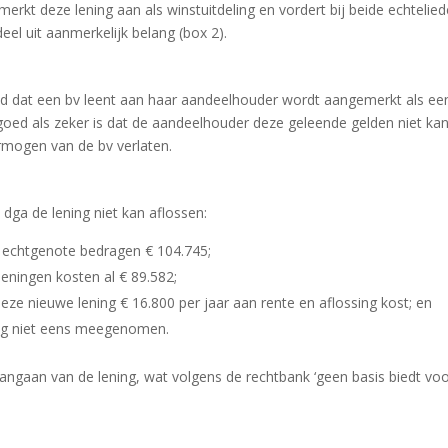
erkt deze lening aan als winstuitdeling en vordert bij beide echtelie
deel uit aanmerkelijk belang (box 2).
eld dat een bv leent aan haar aandeelhouder wordt aangemerkt als ee
goed als zeker is dat de aandeelhouder deze geleende gelden niet kan
vermogen van de bv verlaten.
dga de lening niet kan aflossen:
n echtgenote bedragen € 104.745;
eningen kosten al € 89.582;
l deze nieuwe lening € 16.800 per jaar aan rente en aflossing kost; en
nog niet eens meegenomen.
aangaan van de lening, wat volgens de rechtbank ‘geen basis biedt vo