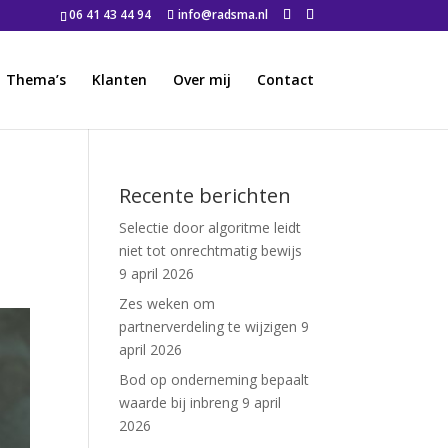
06 41 43 44 94
info@radsma.nl
Thema’s
Klanten
Over mij
Contact
Recente berichten
Selectie door algoritme leidt
niet tot onrechtmatig bewijs
9 april 2026
Zes weken om
partnerverdeling te wijzigen
9
april 2026
Bod op onderneming bepaalt
waarde bij inbreng
9 april
2026