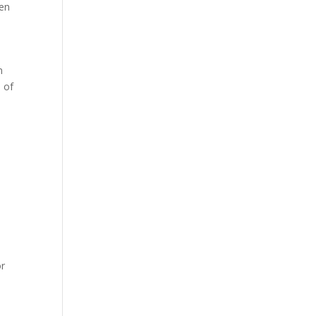
den
n
 of
or