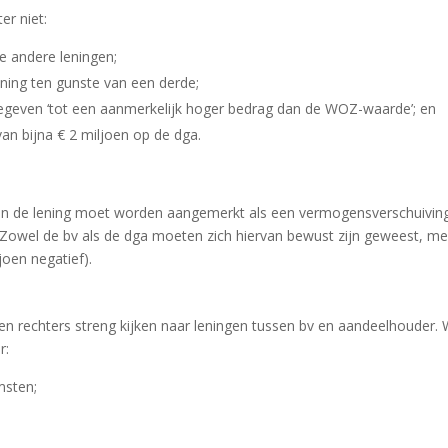
r niet:
e andere leningen;
ning ten gunste van een derde;
gegeven ‘tot een aanmerkelijk hoger bedrag dan de WOZ-waarde’; en
an bijna € 2 miljoen op de dga.
van de lening moet worden aangemerkt als een vermogensverschuivin
 Zowel de bv als de dga moeten zich hiervan bewust zijn geweest, m
joen negatief).
 en rechters streng kijken naar leningen tussen bv en aandeelhouder. 
r:
msten;